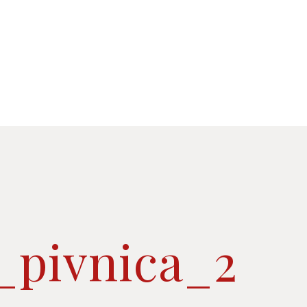
_pivnica_2