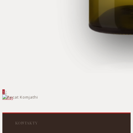
1
2
Ďalej
KONTAKTY