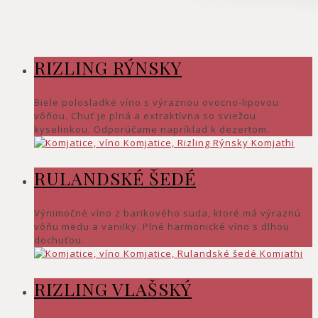
RIZLING RÝNSKY
Biele polosladké víno s výraznou ovocno-lipovou
vôňou. Chuť je plná a extraktívna so sviežou
kyselinkou. Odporúčame napríklad k dezertom.
RULANDSKÉ ŠEDÉ
Výnimočné víno z barikového suda, ktoré má výraznú
vôňu medu a vanilky. Plné harmonické víno s dlhou
dochuťou.
RIZLING VLAŠSKÝ