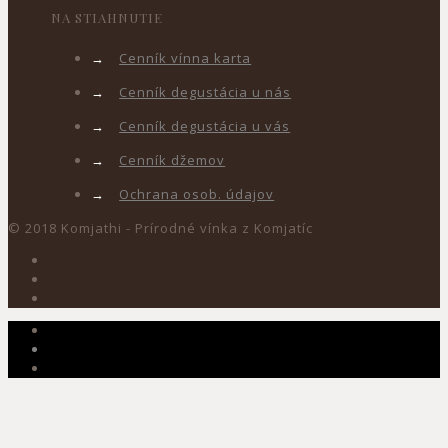
NA STIAHNUTIE
→
Cenník vínna karta
→
Cenník degustácia u nás
→
Cenník degustácia u vás
→
Cenník džemov
→
Ochrana osob. údajov
© 2018 Komjathi - Prírodné vínka z Komjatíc