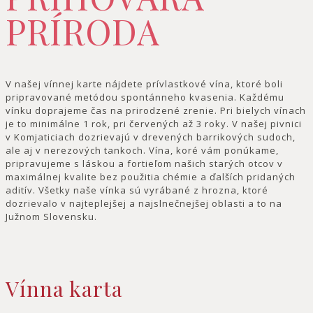
PRÍRODA
V našej vínnej karte nájdete prívlastkové vína, ktoré boli
pripravované metódou spontánneho kvasenia. Každému
vínku doprajeme čas na prirodzené zrenie. Pri bielych vínach
je to minimálne 1 rok, pri červených až 3 roky. V našej pivnici
v Komjaticiach dozrievajú v drevených barrikových sudoch,
ale aj v nerezových tankoch. Vína, koré vám ponúkame,
pripravujeme s láskou a fortieľom našich starých otcov v
maximálnej kvalite bez použitia chémie a ďalších pridaných
aditív. Všetky naše vínka sú vyrábané z hrozna, ktoré
dozrievalo v najteplejšej a najslnečnejšej oblasti a to na
Južnom Slovensku.
Vínna karta