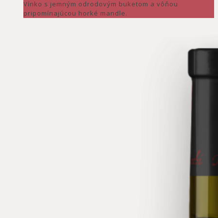
Vínko s jemným odrodovým buketom a vôňou
pripomínajúcou horké mandle.