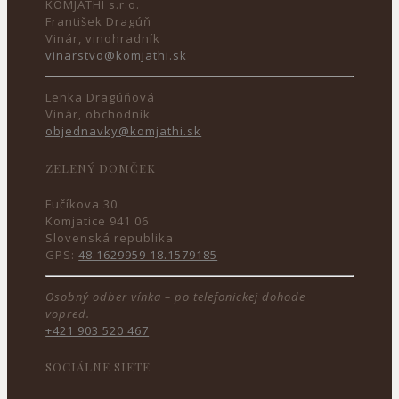
KOMJATHI s.r.o.
František Dragúň
Vinár, vinohradník
vinarstvo@komjathi.sk
Lenka Dragúňová
Vinár, obchodník
objednavky@komjathi.sk
ZELENÝ DOMČEK
Fučíkova 30
Komjatice 941 06
Slovenská republika
GPS:
48.1629959 18.1579185
Osobný odber vínka – po telefonickej dohode
vopred.
+421 903 520 467
SOCIÁLNE SIETE