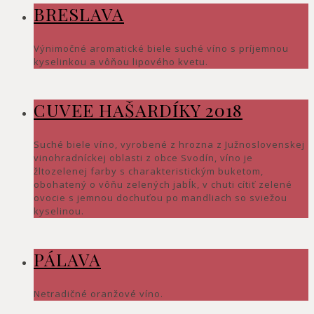
BRESLAVA
Výnimočné aromatické biele suché víno s príjemnou
kyselinkou a vôňou lipového kvetu.
CUVEE HAŠARDÍKY 2018
Suché biele víno, vyrobené z hrozna z Južnoslovenskej
vinohradníckej oblasti z obce Svodín, víno je
žltozelenej farby s charakteristickým buketom,
obohatený o vôňu zelených jabĺk, v chuti cítiť zelené
ovocie s jemnou dochuťou po mandliach so sviežou
kyselinou.
PÁLAVA
Netradičné oranžové víno.