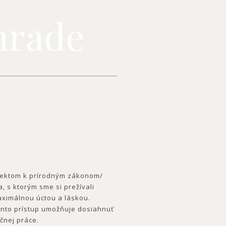
ohrade
špektom k prírodným zákonom/
, s ktorým sme si prežívali
aximálnou úctou a láskou.
ento prístup umožňuje dosiahnuť
čnej práce.