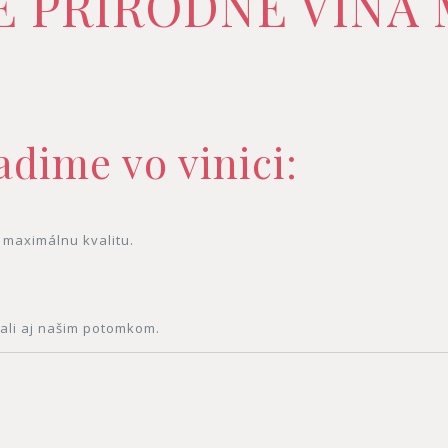
E PRÍRODNÉ VÍNA 
adime vo vinici:
 maximálnu kvalitu.
hali aj našim potomkom.