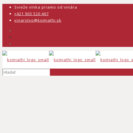
Svieže vínka priamo od vinára
+421 903 520 467
vinarstvo@komjathi.sk