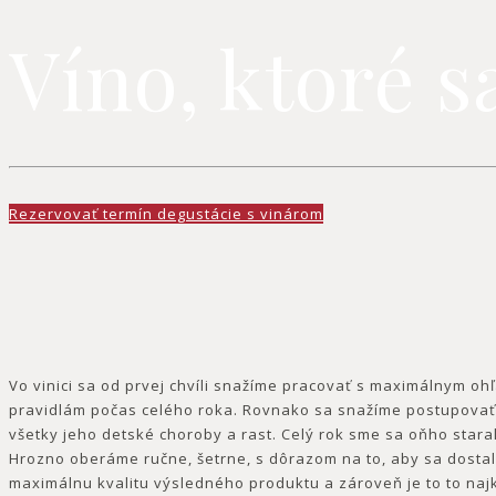
Víno, ktoré s
Rezervovať termín degustácie s vinárom
Vo vinici sa od prvej chvíli snažíme pracovať s maximálnym o
pravidlám počas celého roka. Rovnako sa snažíme postupovať aj
všetky jeho detské choroby a rast. Celý rok sme sa oňho stara
Hrozno oberáme ručne, šetrne, s dôrazom na to, aby sa dosta
maximálnu kvalitu výsledného produktu a zároveň je to to najk