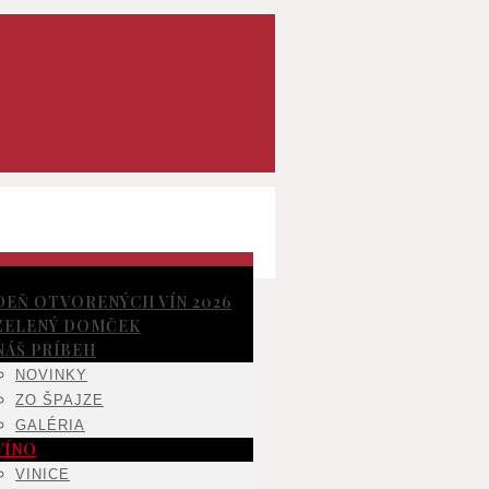
DEŇ OTVORENÝCH VÍN 2026
ZELENÝ DOMČEK
NÁŠ PRÍBEH
NOVINKY
ZO ŠPAJZE
GALÉRIA
VÍNO
VINICE