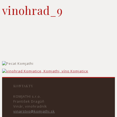
vinohrad_9
KONTAKTY
KOMJATHI s.r.o.
František Dragúň
Vinár, vinohradník
vinarstvo@komjathi.sk