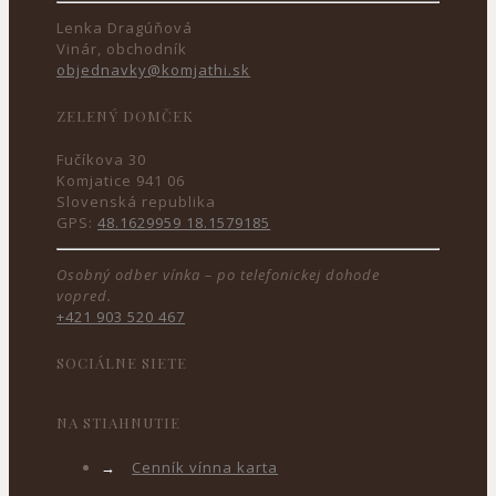
Lenka Dragúňová
Vinár, obchodník
objednavky@komjathi.sk
ZELENÝ DOMČEK
Fučíkova 30
Komjatice 941 06
Slovenská republika
GPS:
48.1629959 18.1579185
Osobný odber vínka – po telefonickej dohode
vopred.
+421 903 520 467
SOCIÁLNE SIETE
NA STIAHNUTIE
→
Cenník vínna karta