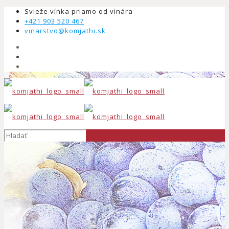
Svieže vínka priamo od vinára
+421 903 520 467
vinarstvo@komjathi.sk