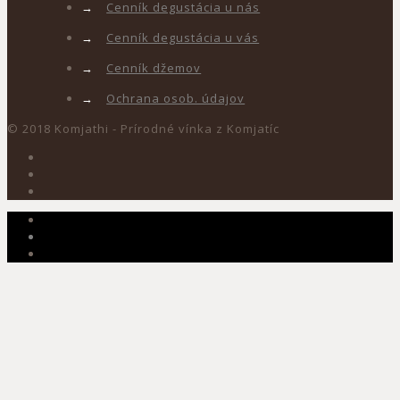
→
Cenník degustácia u nás
→
Cenník degustácia u vás
→
Cenník džemov
→
Ochrana osob. údajov
© 2018 Komjathi - Prírodné vínka z Komjatíc