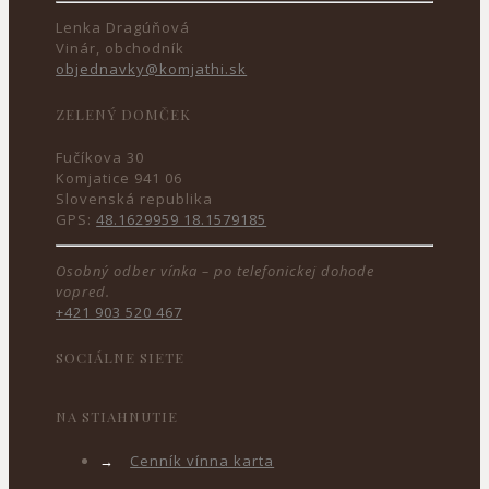
Lenka Dragúňová
Vinár, obchodník
objednavky@komjathi.sk
ZELENÝ DOMČEK
Fučíkova 30
Komjatice 941 06
Slovenská republika
GPS:
48.1629959 18.1579185
Osobný odber vínka – po telefonickej dohode
vopred.
+421 903 520 467
SOCIÁLNE SIETE
NA STIAHNUTIE
→
Cenník vínna karta