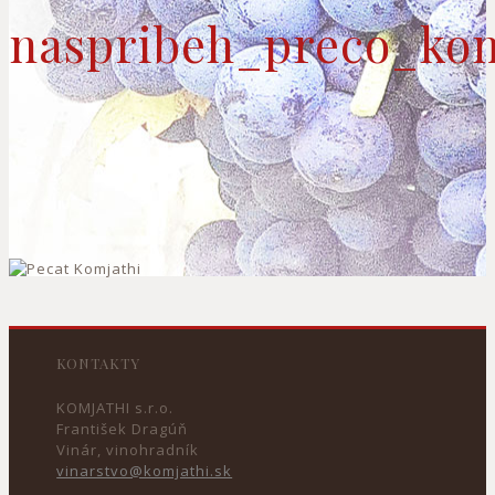
naspribeh_preco_kom
KONTAKTY
KOMJATHI s.r.o.
František Dragúň
Vinár, vinohradník
vinarstvo@komjathi.sk