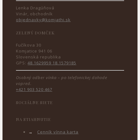
Lenka Dragúňová
Vinár, obchodník
objednavky@komjathi.sk
ZELENÝ DOMČEK
Fučíkova 30
Komjatice 941 06
Slovenská republika
GPS:
48.1629959 18.1579185
Osobný odber vínka – po telefonickej dohode
vopred.
+421 903 520 467
SOCIÁLNE SIETE
NA STIAHNUTIE
→
Cenník vínna karta