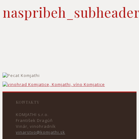
naspribeh_subheade
KONTAKTY
KOMJATHI s.r.o.
František Dragúň
Vinár, vinohradník
vinarstvo@komjathi.sk