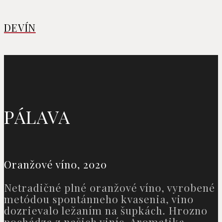
DEVÍN
PÁLAVA
Oranžové víno, 2020
Netradičné plné oranžové víno, vyrobené
metódou spontánneho kvasenia, vino
dozrievalo ležaním na šupkách. Hrozno
pochádza z našich viníc. Aromatika,