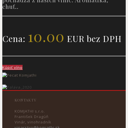
chuť..
10.00
Cena:
EUR bez DPH
Kúpiť víno
KONTAKTY
KOMJATHI s.r.o.
František Dragúň
Vinár, vinohradník
vinarstvo@komjathi.sk