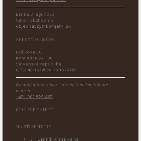
Lenka Dragúňová
Vinár, obchodník
objednavky@komjathi.sk
ZELENÝ DOMČEK
Fučíkova 30
Komjatice 941 06
Slovenská republika
GPS:
48.1629959 18.1579185
Osobný odber vínka – po telefonickej dohode
vopred.
+421 903 520 467
SOCIÁLNE SIETE
NA STIAHNUTIE
→
Cenník vínna karta