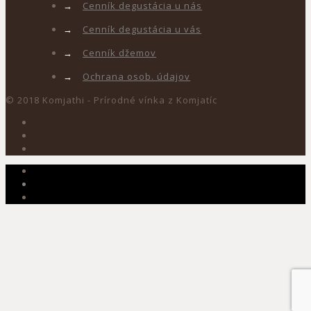
→
Cenník degustácia u nás
→
Cenník degustácia u vás
→
Cenník džemov
→
Ochrana osob. údajov
© 2018 Komjathi - Prírodné vínka z Komjatíc