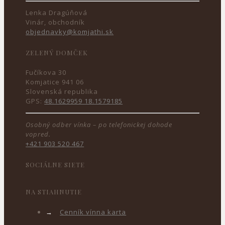
Lenka Dragúňová
Vinár, obchodník
objednavky@komjathi.sk
ZELENÝ DOMČEK
Fučíkova 30
Komjatice 941 06
Slovenská republika
GPS:
48.1629959 18.1579185
Osobný odber vínka – po telefonickej dohode
vopred.
+421 903 520 467
SOCIÁLNE SIETE
NA STIAHNUTIE
→
Cenník vínna karta