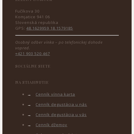
Fučíkova 30
Komjatice 941 06
Slovenská republika
GPS:
48.1629959 18.1579185
Osobný odber vínka – po telefonickej dohode
vopred.
+421 903 520 467
SOCIÁLNE SIETE
NA STIAHNUTIE
→
Cenník vínna karta
→
Cenník degustácia u nás
→
Cenník degustácia u vás
→
Cenník džemov