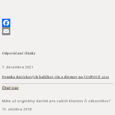
Facebook
Email
Odporúčané články
7. decembra 2021
Ponuka darčekových balíčkov vín a džemov na VIANOCE 2021
Čítať viac
Máte už originálny darček pre vašich klientov či zákazníkov?
15. októbra 2018