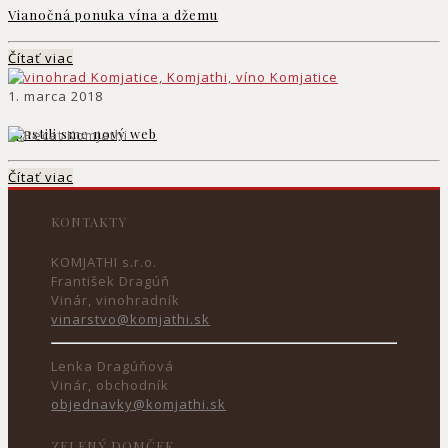
Vianočná ponuka vína a džemu
Čítať viac
1. marca 2018
Spustili sme nový web
Čítať viac
KONTAKTY
KOMJATHI s.r.o.
František Dragúň
Vinár, vinohradník
vinarstvo@komjathi.sk
Lenka Dragúňová
Vinár, obchodník
objednavky@komjathi.sk
ZELENÝ DOMČEK