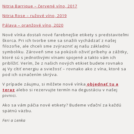
Nitria Barrique – červené víno, 2017
Nitria Rose – ružové víno, 2019
Pálava – oranžové víno, 2020
Nové vínka dostali nové farebnejšie etikety s predstaviteľmi
škorca. Pri ich tvorbe sme sa snažili vychádzať z našej
filozofie, ale chceli sme zvýrazniť aj našu základnú
symboliku. Zároveň sme sa pokúsili oživiť príbehy a zážitky,
ktoré sú s jednotlivými vínami spojené a takto vám ich
priblížiť. Verím, že z našich nových etikiet budete rovnako
aj Vy cítiť energiu a sviežosť – rovnako ako z vína, ktoré sa
pod ich označením skrýva.
V prípade záujmu, si môžete nové vínka
objednať tu a
teraz
alebo si rezervujte termín na degustáciu v našej
pivnici.
Ako sa vám páčia nové etikety? Budeme vďační za každú
spätnú väzbu.
Feri a Lenka