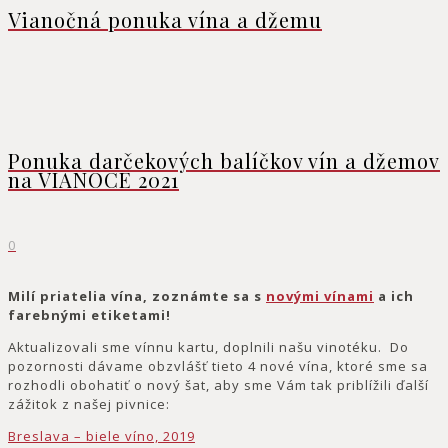
Vianočná ponuka vína a džemu
Ponuka darčekových balíčkov vín a džemov
na VIANOCE 2021
0
Milí priatelia vína, zoznámte sa s
novými vínami
a ich
farebnými etiketami!
Aktualizovali sme vínnu kartu, doplnili našu vinotéku. Do
pozornosti dávame obzvlášť tieto 4 nové vína, ktoré sme sa
rozhodli obohatiť o nový šat, aby sme Vám tak priblížili ďalší
zážitok z našej pivnice:
Breslava – biele víno, 2019