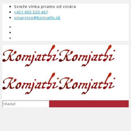
Svieže vínka priamo od vinára
+421 903 520 467
vinarstvo@komjathi.sk